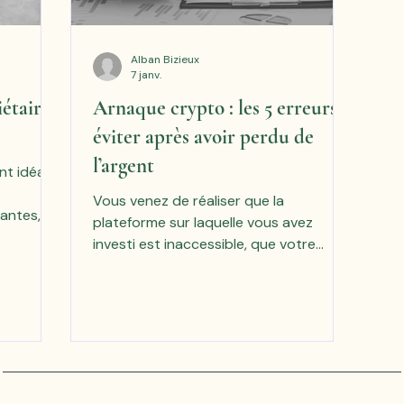
Alban Bizieux
7 janv.
étaire
Arnaque crypto : les 5 erreurs à
éviter après avoir perdu de
l’argent
t idéal
Vous venez de réaliser que la
antes, le
plateforme sur laquelle vous avez
Il vous a
investi est inaccessible, que votre
caution
“conseiller” ne répond plus, ou que les
avant la
gains affichés ne sont pas retirables. Le
plus rien
choc est brutal. Et dans cet état, il est
nce
facile de faire des erreurs qui vont
e pas ou
compliquer — parfois sérieusement —
e. Cette
la récupération de vos fonds. Voici les
e
cinq plus fréquentes.