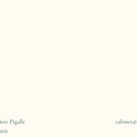
rance, en
les
iste Pigalle
cabinet@
aris