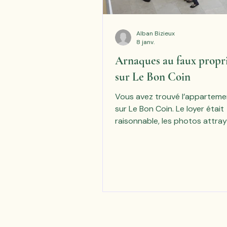
Alban Bizieux
8 janv.
Arnaques au faux propri
sur Le Bon Coin
Vous avez trouvé l’appartemen
sur Le Bon Coin. Le loyer était
raisonnable, les photos attray
propriétaire sympa et pressé. 
demandé un acompte ou une 
pour « réserver » le logement 
visite. Vous avez payé. Et puis 
— le téléphone coupe, l’anno
disparaît, le logement n’exist
appartient à quelqu’un d’autr
arnaque touche des milliers d