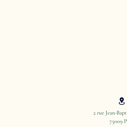
personnes chaque année en F
particulier dans les grandes vil
2 rue Jean-Bapt
75009 P