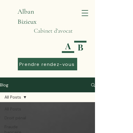
Alban
Bizieux
Cabinet d'avocat
Prendre rendez-vous
Blog
All Posts
All Posts
Droit pénal
Fraude
bancaire