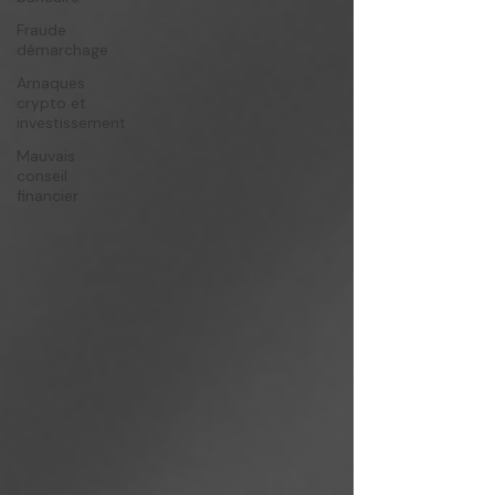
Fraude
démarchage
Arnaques
crypto et
investissement
Mauvais
conseil
financier