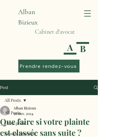
Alban
Bizieux
Cabinet d'avocat
Prendre rendez-vous
Post
All Posts
Alban Bizieux
All Posts
26 nov. 2024
Que faire si votre plainte
Droit pénal
est classée sans suite ?
Fraude bancaire