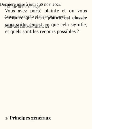
Dernière mise à jour :
28 nov. 2024
Fraude démarchage
Vous avez porté plainte et on vous 
Arnaques crypto et investissement
annonce que votre 
plainte est classée 
sans suite
. Qu'est-ce que cela signifie, 
Mauvais conseil financier
et quels sont les recours possibles ?
1/ Principes généraux