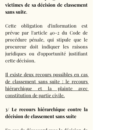
victimes de sa décision de classement 
sans suite
. 
Cette obligation d'information est 
prévue par l'article 40-2 du Code de 
procédure pénale, qui stipule que le 
procureur doit indiquer les raisons 
juridiques ou d'opportunité justifiant 
cette décision.
Il existe deux recours possibles en cas 
de classement sans suite : le recours 
hiérarchique et la plainte avec 
constitution de partie civile.
3/ Le recours hiérarchique contre la 
décision de classement sans suite